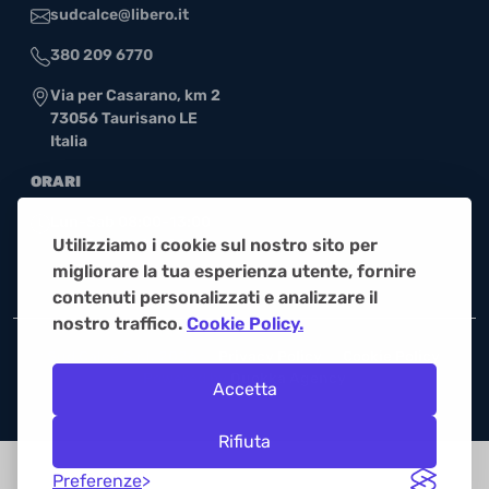
sudcalce@libero.it
380 209 6770
Via per Casarano, km 2
73056 Taurisano LE
Italia
ORARI
Lun-Sab 08:00-13:00
Utilizziamo i cookie sul nostro sito per
Lun-Sab 16:00-20:00
migliorare la tua esperienza utente, fornire
contenuti personalizzati e analizzare il
nostro traffico.
Cookie Policy.
© Sud Calce S.r.l. 2026
Privacy Policy
Cookie Policy
Powered by
Quokka Agency
Accetta
Rifiuta
Preferenze